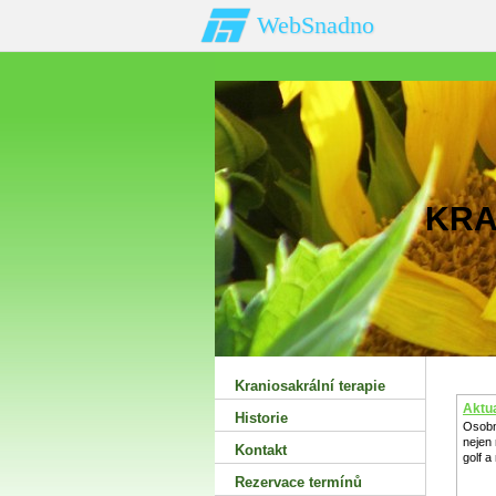
WebSnadno
KRA
Kraniosakrální terapie
Aktua
Historie
Osobn
nejen
Kontakt
golf a
Rezervace termínů