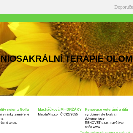
Doporuču
NIOSAKRÁLNÍ TERAPIE OLO
lity nejen z Golfu
Macháčková M - DRŽÁKY
Renovace veteránů a dílů
í stránky zaměřené
MagdaM s.r.o. IČ 09279555
vyrobíme i dle fotek či
 na
dokumentace
 různé akce.
RENOVET s.r.o., navštivte
naše www
Tvorba webových stránek a e-shopů